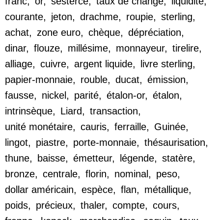
franc
,
or
,
sesterce
,
taux de change
,
liquidité
,
courante
,
jeton
,
drachme
,
roupie
,
sterling
,
achat
,
zone euro
,
chèque
,
dépréciation
,
dinar
,
flouze
,
millésime
,
monnayeur
,
tirelire
,
alliage
,
cuivre
,
argent liquide
,
livre sterling
,
papier-monnaie
,
rouble
,
ducat
,
émission
,
fausse
,
nickel
,
parité
,
étalon-or
,
étalon
,
intrinsèque
,
Liard
,
transaction
,
unité monétaire
,
cauris
,
ferraille
,
Guinée
,
lingot
,
piastre
,
porte-monnaie
,
thésaurisation
,
thune
,
baisse
,
émetteur
,
légende
,
statère
,
bronze
,
centrale
,
florin
,
nominal
,
peso
,
dollar américain
,
espèce
,
flan
,
métallique
,
poids
,
précieux
,
thaler
,
compte
,
cours
,