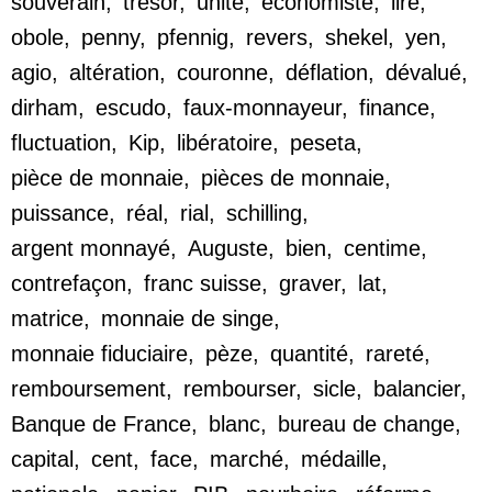
souverain
,
trésor
,
unité
,
économiste
,
lire
,
obole
,
penny
,
pfennig
,
revers
,
shekel
,
yen
,
agio
,
altération
,
couronne
,
déflation
,
dévalué
,
dirham
,
escudo
,
faux-monnayeur
,
finance
,
fluctuation
,
Kip
,
libératoire
,
peseta
,
pièce de monnaie
,
pièces de monnaie
,
puissance
,
réal
,
rial
,
schilling
,
argent monnayé
,
Auguste
,
bien
,
centime
,
contrefaçon
,
franc suisse
,
graver
,
lat
,
matrice
,
monnaie de singe
,
monnaie fiduciaire
,
pèze
,
quantité
,
rareté
,
remboursement
,
rembourser
,
sicle
,
balancier
,
Banque de France
,
blanc
,
bureau de change
,
capital
,
cent
,
face
,
marché
,
médaille
,