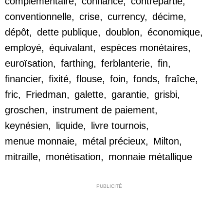
complémentaire
,
confiance
,
contrepartie
,
conventionnelle
,
crise
,
currency
,
décime
,
dépôt
,
dette publique
,
doublon
,
économique
,
employé
,
équivalant
,
espèces monétaires
,
euroïsation
,
farthing
,
ferblanterie
,
fin
,
financier
,
fixité
,
flouse
,
foin
,
fonds
,
fraîche
,
fric
,
Friedman
,
galette
,
garantie
,
grisbi
,
groschen
,
instrument de paiement
,
keynésien
,
liquide
,
livre tournois
,
menue monnaie
,
métal précieux
,
Milton
,
mitraille
,
monétisation
,
monnaie métallique
PUBLICITÉ