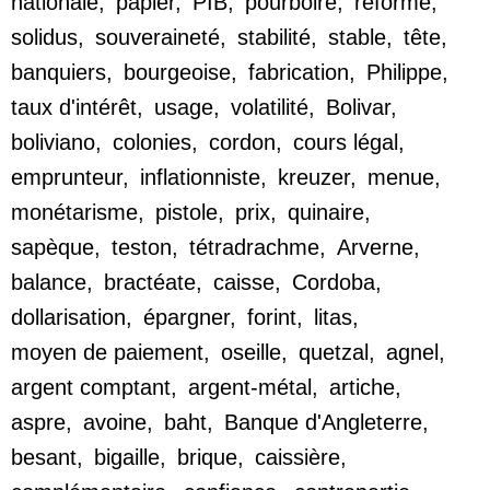
nationale
,
papier
,
PIB
,
pourboire
,
réforme
,
solidus
,
souveraineté
,
stabilité
,
stable
,
tête
,
banquiers
,
bourgeoise
,
fabrication
,
Philippe
,
taux d'intérêt
,
usage
,
volatilité
,
Bolivar
,
boliviano
,
colonies
,
cordon
,
cours légal
,
emprunteur
,
inflationniste
,
kreuzer
,
menue
,
monétarisme
,
pistole
,
prix
,
quinaire
,
sapèque
,
teston
,
tétradrachme
,
Arverne
,
balance
,
bractéate
,
caisse
,
Cordoba
,
dollarisation
,
épargner
,
forint
,
litas
,
moyen de paiement
,
oseille
,
quetzal
,
agnel
,
argent comptant
,
argent-métal
,
artiche
,
aspre
,
avoine
,
baht
,
Banque d'Angleterre
,
besant
,
bigaille
,
brique
,
caissière
,