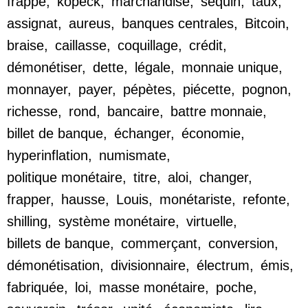
frappe
,
kopeck
,
marchandise
,
sequin
,
taux
,
assignat
,
aureus
,
banques centrales
,
Bitcoin
,
braise
,
caillasse
,
coquillage
,
crédit
,
démonétiser
,
dette
,
légale
,
monnaie unique
,
monnayer
,
payer
,
pépètes
,
piécette
,
pognon
,
richesse
,
rond
,
bancaire
,
battre monnaie
,
billet de banque
,
échanger
,
économie
,
hyperinflation
,
numismate
,
politique monétaire
,
titre
,
aloi
,
changer
,
frapper
,
hausse
,
Louis
,
monétariste
,
refonte
,
shilling
,
système monétaire
,
virtuelle
,
billets de banque
,
commerçant
,
conversion
,
démonétisation
,
divisionnaire
,
électrum
,
émis
,
fabriquée
,
loi
,
masse monétaire
,
poche
,