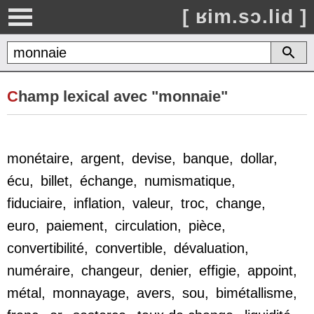
[ ʁim.sɔ.lid ]
C
hamp lexical avec "monnaie"
monétaire
,
argent
,
devise
,
banque
,
dollar
,
écu
,
billet
,
échange
,
numismatique
,
fiduciaire
,
inflation
,
valeur
,
troc
,
change
,
euro
,
paiement
,
circulation
,
pièce
,
convertibilité
,
convertible
,
dévaluation
,
numéraire
,
changeur
,
denier
,
effigie
,
appoint
,
métal
,
monnayage
,
avers
,
sou
,
bimétallisme
,