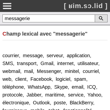
[ ʁim.sɔ.lid ]
C
hamp lexical avec "messagerie"
courrier
,
message
,
serveur
,
application
,
SMS
,
transport
,
Gmail
,
internet
,
utilisateur
,
webmail
,
mail
,
Messenger
,
minitel
,
courriel
,
web
,
client
,
Facebook
,
logiciel
,
spam
,
téléphone
,
WhatsApp
,
Skype
,
email
,
ICQ
,
protocole
,
Jabber
,
maritime
,
service
,
Yahoo
,
électronique
,
Outlook
,
poste
,
BlackBerry
,