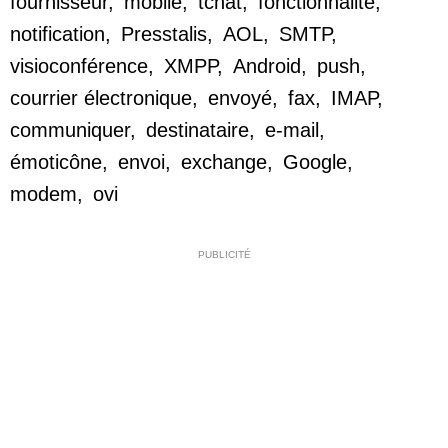
fournisseur
,
mobile
,
tchat
,
fonctionnalité
,
notification
,
Presstalis
,
AOL
,
SMTP
,
visioconférence
,
XMPP
,
Android
,
push
,
courrier électronique
,
envoyé
,
fax
,
IMAP
,
communiquer
,
destinataire
,
e-mail
,
émoticône
,
envoi
,
exchange
,
Google
,
modem
,
ovi
PUBLICITÉ