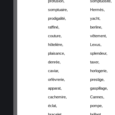
profusion
,
somptuosité
,
somptuaire
,
Hermès
,
prodigalité
,
yacht
,
raffiné
,
berline
,
couture
,
vêtement
,
hôtelière
,
Lexus
,
plaisance
,
splendeur
,
denrée
,
taxer
,
caviar
,
horlogerie
,
orfèvrerie
,
prestige
,
apparat
,
gaspillage
,
cachemire
,
Cannes
,
éclat
,
pompe
,
bracelet
,
brillant
,