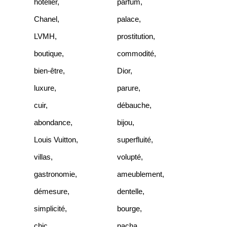
hôtelier
,
parfum
,
Chanel
,
palace
,
LVMH
,
prostitution
,
boutique
,
commodité
,
bien-être
,
Dior
,
luxure
,
parure
,
cuir
,
débauche
,
abondance
,
bijou
,
Louis Vuitton
,
superfluité
,
villas
,
volupté
,
gastronomie
,
ameublement
,
démesure
,
dentelle
,
simplicité
,
bourge
,
chic
,
pacha
,