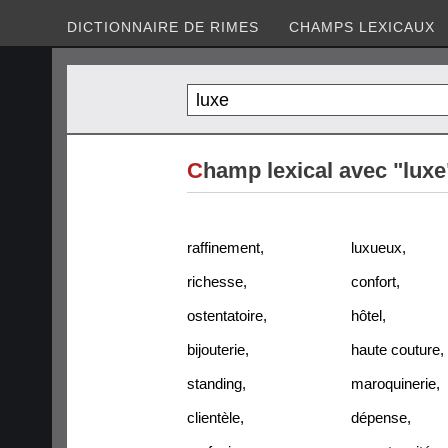
DICTIONNAIRE DE RIMES
CHAMPS LEXICAUX
C
hamp lexical avec "luxe
raffinement
,
luxueux
,
richesse
,
confort
,
ostentatoire
,
hôtel
,
bijouterie
,
haute couture
,
standing
,
maroquinerie
,
clientèle
,
dépense
,