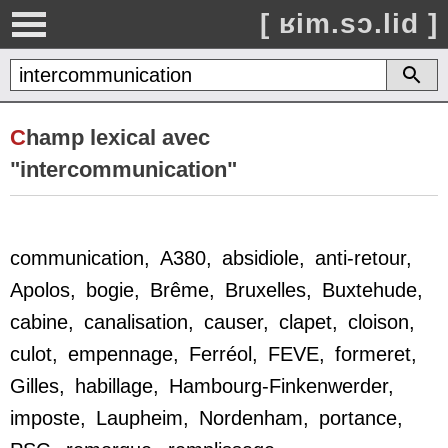
[ ʁim.sɔ.lid ]
C
hamp lexical avec
"intercommunication"
communication
,
A380
,
absidiole
,
anti-retour
,
Apolos
,
bogie
,
Brême
,
Bruxelles
,
Buxtehude
,
cabine
,
canalisation
,
causer
,
clapet
,
cloison
,
culot
,
empennage
,
Ferréol
,
FEVE
,
formeret
,
Gilles
,
habillage
,
Hambourg-Finkenwerder
,
imposte
,
Laupheim
,
Nordenham
,
portance
,