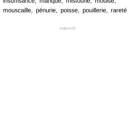
insuffisance
,
manque
,
mistoufle
,
mouise
,
mouscaille
,
pénurie
,
poisse
,
pouillerie
,
rareté
PUBLICITÉ