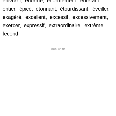
enivrant
,
énorme
,
énormément
,
entêtant
,
entier
,
épicé
,
étonnant
,
étourdissant
,
éveiller
,
exagéré
,
excellent
,
excessif
,
excessivement
,
exercer
,
expressif
,
extraordinaire
,
extrême
,
fécond
PUBLICITÉ