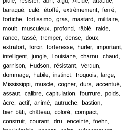
pluie
,
résister
,
abri
,
aigu
,
Alcide
,
attaque
,
baraqué
,
calé
,
étoffé
,
extrêmement
,
ferré
,
fortiche
,
fortissimo
,
gras
,
mastard
,
militaire
,
moult
,
musculeux
,
profond
,
râblé
,
raide
,
rance
,
tassé
,
tremper
,
dense
,
doux
,
extrafort
,
forcir
,
forteresse
,
hurler
,
important
,
intelligent
,
jungle
,
Louisiane
,
charnu
,
chaud
,
garnison
,
Hudson
,
résistant
,
Verdun
,
dommage
,
habile
,
instinct
,
Iroquois
,
large
,
Mississippi
,
muscle
,
cogner
,
durs
,
accentué
,
assaut
,
calibre
,
capitulation
,
fourrure
,
poids
,
âcre
,
actif
,
animé
,
autruche
,
bastion
,
bien bâti
,
château
,
coloré
,
compact
,
construit
,
courant
,
dru
,
enceinte
,
foehn
,