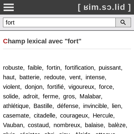
[ ʁim.sɔ.lid ]
C
hamp lexical avec "fort"
robuste
,
faible
,
fortin
,
fortification
,
puissant
,
haut
,
batterie
,
redoute
,
vent
,
intense
,
violent
,
donjon
,
fortifié
,
vigoureux
,
force
,
solide
,
adroit
,
ferme
,
gros
,
Malabar
,
athlétique
,
Bastille
,
défense
,
invincible
,
lien
,
casemate
,
citadelle
,
courageux
,
Hercule
,
Vauban
,
costaud
,
nombreux
,
balaise
,
balèze
,