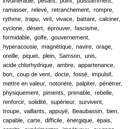
invulnérable
,
pesant
,
point
,
puissamment
,
ramasser
,
relevé
,
retranchement
,
rompre
,
rythme
,
trapu
,
viril
,
vivace
,
battant
,
calciner
,
cyclone
,
désert
,
éprouver
,
fascisme
,
formidable
,
golfe
,
gouvernement
,
hyperacousie
,
magnétique
,
navire
,
orage
,
oreille
,
piquet
,
plein
,
Samson
,
unis
,
acide chlorhydrique
,
ambre
,
appartenance
,
bon
,
coup de vent
,
docte
,
fossé
,
impulsif
,
mettre en valeur
,
notoriété
,
palpiter
,
pénétrer
,
physiquement
,
piments
,
prenable
,
rebelle
,
renforcir
,
solidité
,
supérieur
,
survivent
,
troupe
,
vaillants
,
appuyé
,
Beaubassin
,
bien
,
capable
,
carte
,
difficile
,
énergique
,
épais
,