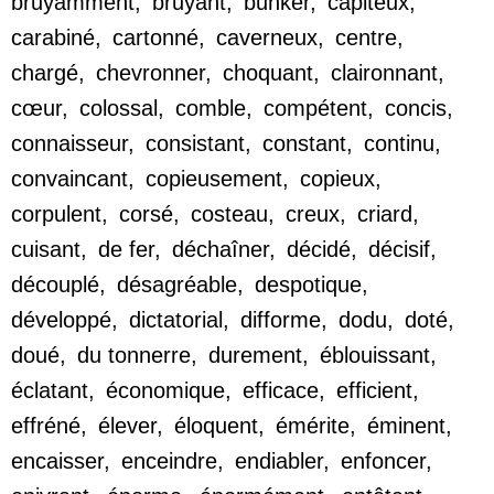
bruyamment
,
bruyant
,
bunker
,
capiteux
,
carabiné
,
cartonné
,
caverneux
,
centre
,
chargé
,
chevronner
,
choquant
,
claironnant
,
cœur
,
colossal
,
comble
,
compétent
,
concis
,
connaisseur
,
consistant
,
constant
,
continu
,
convaincant
,
copieusement
,
copieux
,
corpulent
,
corsé
,
costeau
,
creux
,
criard
,
cuisant
,
de fer
,
déchaîner
,
décidé
,
décisif
,
découplé
,
désagréable
,
despotique
,
développé
,
dictatorial
,
difforme
,
dodu
,
doté
,
doué
,
du tonnerre
,
durement
,
éblouissant
,
éclatant
,
économique
,
efficace
,
efficient
,
effréné
,
élever
,
éloquent
,
émérite
,
éminent
,
encaisser
,
enceindre
,
endiabler
,
enfoncer
,