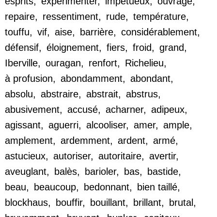
esprits
,
expérimenter
,
impétueux
,
ouvrage
,
repaire
,
ressentiment
,
rude
,
température
,
touffu
,
vif
,
aise
,
barrière
,
considérablement
,
défensif
,
éloignement
,
fiers
,
froid
,
grand
,
Iberville
,
ouragan
,
renfort
,
Richelieu
,
à profusion
,
abondamment
,
abondant
,
absolu
,
abstraire
,
abstrait
,
abstrus
,
abusivement
,
accusé
,
acharner
,
adipeux
,
agissant
,
aguerri
,
alcooliser
,
amer
,
ample
,
amplement
,
ardemment
,
ardent
,
armé
,
astucieux
,
autoriser
,
autoritaire
,
avertir
,
aveuglant
,
balès
,
barioler
,
bas
,
bastide
,
beau
,
beaucoup
,
bedonnant
,
bien taillé
,
blockhaus
,
bouffir
,
bouillant
,
brillant
,
brutal
,