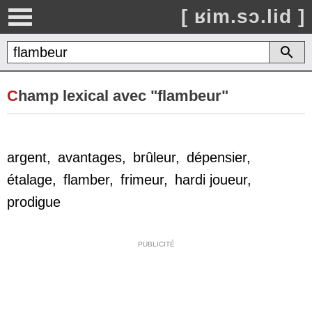
[ ʁim.sɔ.lid ]
C
hamp lexical avec "flambeur"
argent
,
avantages
,
brûleur
,
dépensier
,
étalage
,
flamber
,
frimeur
,
hardi joueur
,
prodigue
PUBLICITÉ