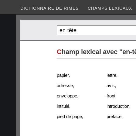
DICTIONNAIRE DE RIMES
CHAMPS LEXICAUX
C
hamp lexical avec "en-t
papier
,
lettre
,
adresse
,
avis
,
enveloppe
,
front
,
intitulé
,
introduction
,
pied de page
,
préface
,