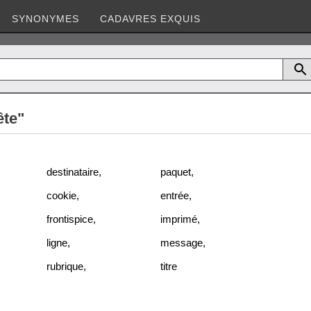
SYNONYMES
CADAVRES EXQUIS
ête"
destinataire
,
paquet
,
cookie
,
entrée
,
frontispice
,
imprimé
,
ligne
,
message
,
rubrique
,
titre