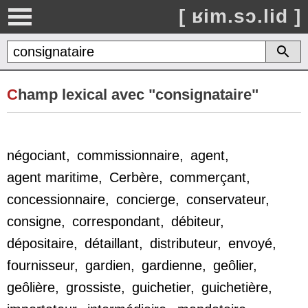
[ ʁim.sɔ.lid ]
C
hamp lexical avec "consignataire"
négociant
,
commissionnaire
,
agent
,
agent maritime
,
Cerbère
,
commerçant
,
concessionnaire
,
concierge
,
conservateur
,
consigne
,
correspondant
,
débiteur
,
dépositaire
,
détaillant
,
distributeur
,
envoyé
,
fournisseur
,
gardien
,
gardienne
,
geôlier
,
geôlière
,
grossiste
,
guichetier
,
guichetière
,