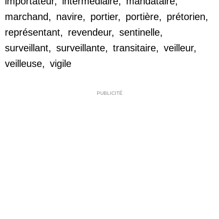
importateur
,
intermédiaire
,
mandataire
,
marchand
,
navire
,
portier
,
portière
,
prétorien
,
représentant
,
revendeur
,
sentinelle
,
surveillant
,
surveillante
,
transitaire
,
veilleur
,
veilleuse
,
vigile
PUBLICITÉ