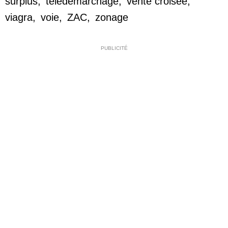
surplus
,
télédémarchage
,
vente croisée
,
viagra
,
voie
,
ZAC
,
zonage
PUBLICITÉ