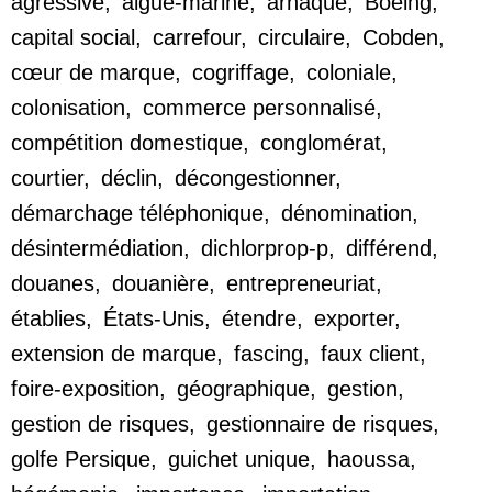
agressive
,
aigue-marine
,
arnaque
,
Boeing
,
capital social
,
carrefour
,
circulaire
,
Cobden
,
cœur de marque
,
cogriffage
,
coloniale
,
colonisation
,
commerce personnalisé
,
compétition domestique
,
conglomérat
,
courtier
,
déclin
,
décongestionner
,
démarchage téléphonique
,
dénomination
,
désintermédiation
,
dichlorprop-p
,
différend
,
douanes
,
douanière
,
entrepreneuriat
,
établies
,
États-Unis
,
étendre
,
exporter
,
extension de marque
,
fascing
,
faux client
,
foire-exposition
,
géographique
,
gestion
,
gestion de risques
,
gestionnaire de risques
,
golfe Persique
,
guichet unique
,
haoussa
,