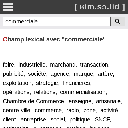
[ ʁim.sɔ.lid ]
C
hamp lexical avec "commerciale"
foire
,
industrielle
,
marchand
,
transaction
,
publicité
,
société
,
agence
,
marque
,
artère
,
exploitation
,
stratégie
,
financières
,
opérations
,
relations
,
commercialisation
,
Chambre de Commerce
,
enseigne
,
artisanale
,
centre-ville
,
commerce
,
radio
,
zone
,
activité
,
client
,
entreprise
,
social
,
politique
,
SNCF
,