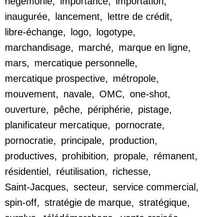
hégémonie
,
importance
,
importation
,
inaugurée
,
lancement
,
lettre de crédit
,
libre-échange
,
logo
,
logotype
,
marchandisage
,
marché
,
marque en ligne
,
mars
,
mercatique personnelle
,
mercatique prospective
,
métropole
,
mouvement
,
navale
,
OMC
,
one-shot
,
ouverture
,
pêche
,
périphérie
,
pistage
,
planificateur mercatique
,
pornocrate
,
pornocratie
,
principale
,
production
,
productives
,
prohibition
,
propale
,
rémanent
,
résidentiel
,
réutilisation
,
richesse
,
Saint-Jacques
,
secteur
,
service commercial
,
spin-off
,
stratégie de marque
,
stratégique
,