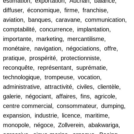
estimation
,
exportation
,
Auchan
,
balance
,
diffuser
,
économique
,
firme
,
franchise
,
aviation
,
banques
,
caravane
,
communication
,
comptabilité
,
concurrence
,
implantation
,
importante
,
marketing
,
mercantilisme
,
monétaire
,
navigation
,
négociations
,
offre
,
pratique
,
prospérité
,
protectionniste
,
reconquête
,
représentant
,
suprématie
,
technologique
,
trompeuse
,
vocation
,
administrative
,
attractivité
,
civiles
,
clientèle
,
galerie
,
négociant
,
affaires
,
fins
,
agricole
,
centre commercial
,
consommateur
,
dumping
,
expansion
,
industrie
,
licence
,
maritime
,
monopole
,
négoce
,
Zollverein
,
abakwariga
,