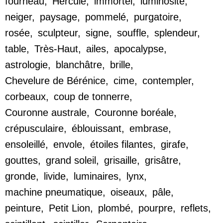
fourneau
,
Hercule
,
immortel
,
luminosité
,
neiger
,
paysage
,
pommelé
,
purgatoire
,
rosée
,
sculpteur
,
signe
,
souffle
,
splendeur
,
table
,
Très-Haut
,
ailes
,
apocalypse
,
astrologie
,
blanchâtre
,
brille
,
Chevelure de Bérénice
,
cime
,
contempler
,
corbeaux
,
coup de tonnerre
,
Couronne australe
,
Couronne boréale
,
crépusculaire
,
éblouissant
,
embrase
,
ensoleillé
,
envole
,
étoiles filantes
,
girafe
,
gouttes
,
grand soleil
,
grisaille
,
grisâtre
,
gronde
,
livide
,
luminaires
,
lynx
,
machine pneumatique
,
oiseaux
,
pâle
,
peinture
,
Petit Lion
,
plombé
,
pourpre
,
reflets
,