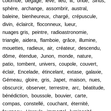
colombe
,
dégagé
,
lève
,
lieu
,
lit
,
onde
,
Sirius
,
sphère
,
archange
,
assombrir
,
austral
,
baleine
,
bienheureux
,
chargé
,
crépuscule
,
divin
,
éclaircit
,
floconneux
,
lueur
,
nuages gris
,
peintre
,
radioastronomie
,
triangle
,
aidera
,
flamboie
,
grâce
,
illumine
,
mouettes
,
radieux
,
air
,
créateur
,
descendu
,
dôme
,
étendue
,
Junon
,
monde
,
nature
,
patio
,
tombent
,
univers
,
coupole
,
couvert
,
éclair
,
Encelade
,
étincelant
,
extase
,
galaxie
,
Gémeau
,
gloire
,
gris
,
Japet
,
maison
,
nues
,
obscurcir
,
observer
,
terrestre
,
arc
,
béatitude
,
bénédiction
,
boussole
,
bouvier
,
carte
,
compas
,
constellé
,
couchant
,
éternité
,