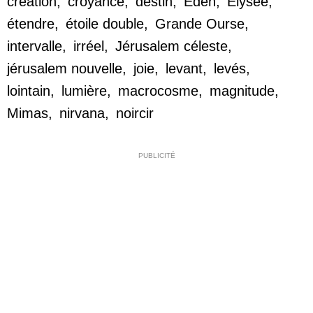
création
,
croyance
,
destin
,
Éden
,
Élysée
,
étendre
,
étoile double
,
Grande Ourse
,
intervalle
,
irréel
,
Jérusalem céleste
,
jérusalem nouvelle
,
joie
,
levant
,
levés
,
lointain
,
lumière
,
macrocosme
,
magnitude
,
Mimas
,
nirvana
,
noircir
PUBLICITÉ