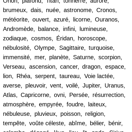
Orion
,
plafond
,
Titan
,
tonnerre
,
aurore
,
brumeux
,
dais
,
nuée
,
astronome
,
Cronos
,
météorite
,
ouvert
,
azuré
,
licorne
,
Ouranos
,
Andromède
,
balance
,
infini
,
lumineuse
,
zodiaque
,
cosmos
,
Éridan
,
horoscope
,
nébulosité
,
Olympe
,
Sagittaire
,
turquoise
,
immensité
,
mer
,
planète
,
Saturne
,
scorpion
,
Verseau
,
ascension
,
cancer
,
dragon
,
espace
,
lion
,
Rhéa
,
serpent
,
taureau
,
Voie lactée
,
averse
,
pleuvoir
,
vent
,
voilé
,
Jupiter
,
Uranus
,
Atlas
,
Capricorne
,
ovni
,
Persée
,
résurrection
,
atmosphère
,
empyrée
,
foudre
,
laiteux
,
nébuleuse
,
pluvieux
,
poisson
,
religion
,
tempête
,
voûte céleste
,
abîme
,
bélier
,
bénir
,