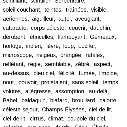
scintillant
,
scintiller
,
Serpentaire
,
soleil couchant
,
teintes
,
traînées
,
visible
,
aériennes
,
aiguilleur
,
autel
,
aveuglant
,
cataracte
,
corps céleste
,
couvrir
,
dauphin
,
dérobent
,
étincelles
,
flamboyant
,
Gémeaux
,
horloge
,
indien
,
lièvre
,
loup
,
Lucifer
,
microscope
,
neigeux
,
orangée
,
rafales
,
reflétant
,
règle
,
semblable
,
zébré
,
aspect
,
au-dessus
,
bleu ciel
,
félicité
,
fumée
,
limpide
,
nout
,
pouvoir
,
projetaient
,
sans soleil
,
temps
,
volutes
,
allégresse
,
assomption
,
au-delà
,
Babel
,
baldaquin
,
blafard
,
brouillard
,
calotte
,
céleste séjour
,
Champs-Élysées
,
ciel de lit
,
ciel-de-lit
,
cirrus
,
climat
,
coupole du ciel
,