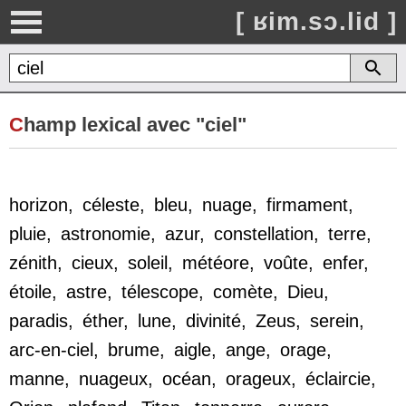
[ ʁim.sɔ.lid ]
C
hamp lexical avec "ciel"
horizon
,
céleste
,
bleu
,
nuage
,
firmament
,
pluie
,
astronomie
,
azur
,
constellation
,
terre
,
zénith
,
cieux
,
soleil
,
météore
,
voûte
,
enfer
,
étoile
,
astre
,
télescope
,
comète
,
Dieu
,
paradis
,
éther
,
lune
,
divinité
,
Zeus
,
serein
,
arc-en-ciel
,
brume
,
aigle
,
ange
,
orage
,
manne
,
nuageux
,
océan
,
orageux
,
éclaircie
,