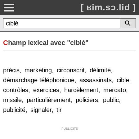
[ ʁim.sɔ.lid ]
C
hamp lexical avec "ciblé"
précis
,
marketing
,
circonscrit
,
délimité
,
démarchage téléphonique
,
assassinats
,
cible
,
contrôles
,
exercices
,
harcèlement
,
mercato
,
missile
,
particulièrement
,
policiers
,
public
,
publicité
,
signaler
,
tir
PUBLICITÉ