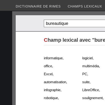
DICTIONNAIRE DE RIMES
CHAMPS LEXICAUX
C
hamp lexical avec "bur
informatique
,
logiciel
,
office
,
multimédia
,
Excel
,
PC
,
automatisation
,
suite
,
infographie
,
LibreOffice
,
robotique
,
soulignement
,