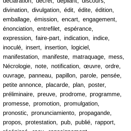
déclaration
,
décret
,
dépliant
,
discours
,
divination
,
divulgation
,
édit
,
édite
,
édition
,
emballage
,
émission
,
encart
,
engagement
,
énonciation
,
entrefilet
,
espérance
,
expression
,
faire-part
,
indication
,
indice
,
inoculé
,
insert
,
insertion
,
logiciel
,
manifestation
,
manifeste
,
matraquage
,
mess
,
Nécrologie
,
note
,
notification
,
œuvre
,
ordre
,
ouvrage
,
panneau
,
papillon
,
parole
,
pensée
,
petite annonce
,
placarde
,
plan
,
poster
,
préliminaire
,
preuve
,
prodrome
,
programme
,
promesse
,
promotion
,
promulgation
,
pronostic
,
pronunciamiento
,
propagande
,
propos
,
protestation
,
pub
,
publié
,
rapport
,