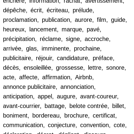
enchère
,
information
,
rachat
,
avertissement
,
dépêche
,
écrit
,
écriteau
,
prélude
,
proclamation
,
publication
,
aurore
,
film
,
guide
,
heureux
,
lancement
,
marque
,
pavé
,
précipitation
,
réclame
,
signe
,
accroche
,
arrivée
,
glas
,
imminente
,
prochaine
,
publicitaire
,
réjouir
,
candidature
,
préface
,
décès
,
ensoleillée
,
grossesse
,
lettre
,
sonore
,
acte
,
affecte
,
affirmation
,
Airbnb
,
annonce publicitaire
,
annonciation
,
anticipation
,
appel
,
augure
,
avant-coureur
,
avant-courrier
,
battage
,
belote contrée
,
billet
,
boniment
,
bordereau
,
brochure
,
certificat
,
communication
,
conjecture
,
convention
,
cote
,