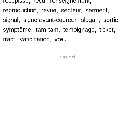
récépissé
,
reçu
,
renseignement
,
reproduction
,
revue
,
secteur
,
serment
,
signal
,
signe avant-coureur
,
slogan
,
sortie
,
symptôme
,
tam-tam
,
témoignage
,
ticket
,
tract
,
vaticination
,
vœu
PUBLICITÉ