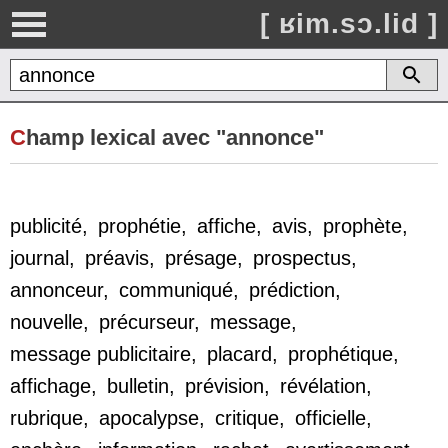
[ ʁim.sɔ.lid ]
C
hamp lexical avec "annonce"
publicité
,
prophétie
,
affiche
,
avis
,
prophète
,
journal
,
préavis
,
présage
,
prospectus
,
annonceur
,
communiqué
,
prédiction
,
nouvelle
,
précurseur
,
message
,
message publicitaire
,
placard
,
prophétique
,
affichage
,
bulletin
,
prévision
,
révélation
,
rubrique
,
apocalypse
,
critique
,
officielle
,